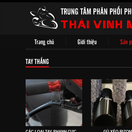
Trang chủ
Giới thiệu
Sản 
TAY THẮNG
CÁC LOẠI TAY PHANH CỰC ĐẸP VÀ CHẤT
GÙ XÉO RIZO