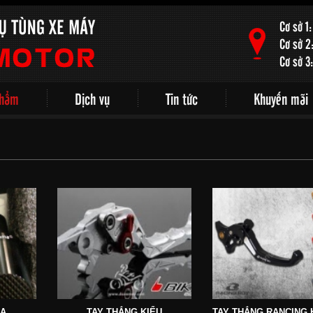
Cơ sở 1
Cơ sở 2
Cơ sở 3
phẩm
Dịch vụ
Tin tức
Khuyến mãi
MA
TAY THẮNG KIỂU