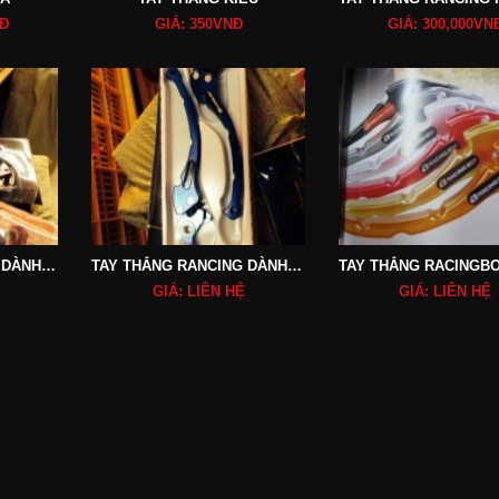
NĐ
GIÁ: 350VNĐ
GIÁ: 300,000VN
TAY THẮNG RANCING DÀNH CHO TẤT CẢ CÁC DÒNG XE
TAY THẮNG RANCING DÀNH CHO TẤT CẢ CÁC DÒNG XE
GIÁ: LIÊN HỆ
GIÁ: LIÊN HỆ