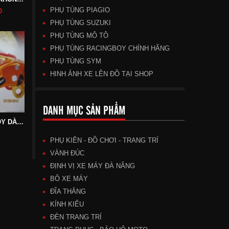
PHỤ TÙNG PIAGIO
Đ
PHỤ TÙNG SUZUKI
PHỤ TÙNG MÔ TÔ
PHỤ TÙNG RACINGBOY CHÍNH HÃNG
PHỤ TÙNG SYM
HINH ẢNH XE LÊN ĐỒ TẠI SHOP
DANH MỤC SẢN PHẨM
TAY THẮNG RACINGBOY DÀNH CHO CÁC LOẠI XE
PHỤ KIÊN - ĐỒ CHƠI - TRANG TRÍ
VÀNH ĐÚC
ĐỊNH VỊ XE MÁY ĐÀ NẴNG
BÔ XE MÁY
ĐĨA THẮNG
KÍNH KIỂU
ĐÈN TRANG TRÍ