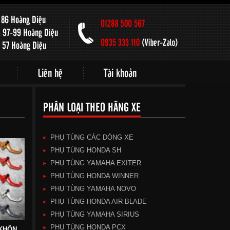
: 86 Hoàng Diệu
: 97-99 Hoàng Diệu
: 57 Hoàng Diệu
Liên hệ
Tài khoản
PHÂN LOẠI THEO HÃNG XE
PHỤ TÙNG CÁC DÒNG XE
PHỤ TÙNG HONDA SH
PHỤ TÙNG YAMAHA EXITER
PHỤ TÙNG HONDA WINNER
PHỤ TÙNG YAMAHA NOVO
PHỤ TÙNG HONDA AIR BLADE
PHỤ TÙNG YAMAHA SIRIUS
PHỤ TÙNG HONDA PCX
TAY THẮNG RANCING KHÔNG SỐ DÀNH CHO TẤT CẢ CÁC DÒNG XE