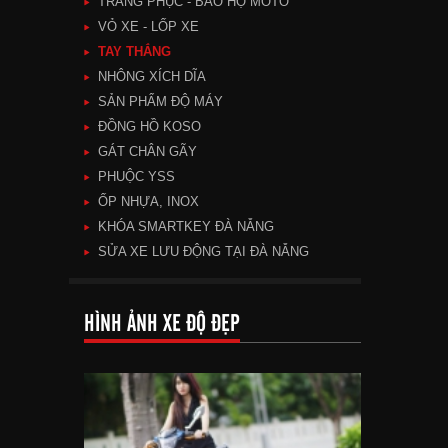
TRANG PHỤC - BẢO HỘ MOTO
VỎ XE - LỐP XE
TAY THẮNG
NHÔNG XÍCH DĨA
SẢN PHẨM ĐỘ MÁY
ĐỒNG HỒ KOSO
GÁT CHÂN GÃY
PHUỘC YSS
ỐP NHỰA, INOX
KHÓA SMARTKEY ĐÀ NẴNG
SỬA XE LƯU ĐỘNG TẠI ĐÀ NẴNG
HÌNH ẢNH XE ĐỘ ĐẸP