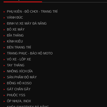
PHỤ KIÊN - ĐỒ CHƠI - TRANG TRÍ
VÀNH ĐÚC
ĐỊNH VỊ XE MÁY ĐÀ NẴNG
BÔ XE MÁY
ĐĨA THẮNG
KÍNH KIỂU
ĐÈN TRANG TRÍ
TRANG PHỤC - BẢO HỘ MOTO
VỎ XE - LỐP XE
TAY THẮNG
NHÔNG XÍCH DĨA
SẢN PHẨM ĐỘ MÁY
ĐỒNG HỒ KOSO
GÁT CHÂN GÃY
PHUỘC YSS
ỐP NHỰA, INOX