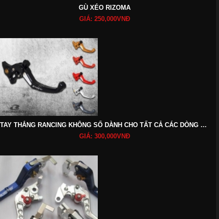
GÙ XÉO RIZOMA
GIÁ: 250,000VNĐ
TAY THẮNG RANCING KHÔNG SỐ DÀNH CHO TẤT CẢ CÁC DÒNG XE
GIÁ: 300,000VNĐ