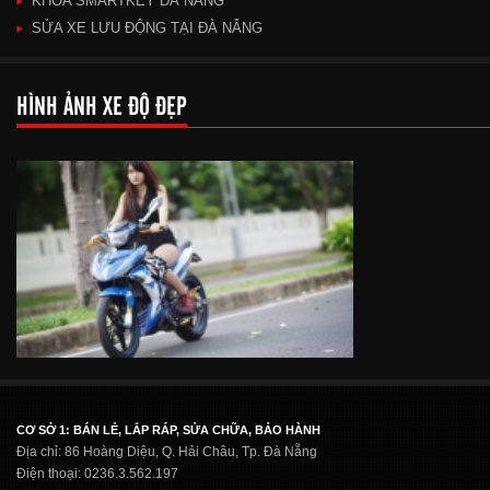
KHÓA SMARTKEY ĐÀ NẴNG
SỬA XE LƯU ĐỘNG TẠI ĐÀ NẴNG
HÌNH ẢNH XE ĐỘ ĐẸP
CƠ SỞ 1: BÁN LẺ, LẮP RÁP, SỬA CHỮA, BẢO HÀNH
Địa chỉ: 86 Hoàng Diệu, Q. Hải Châu, Tp. Đà Nẵng
Điện thoại: 0236.3.562.197