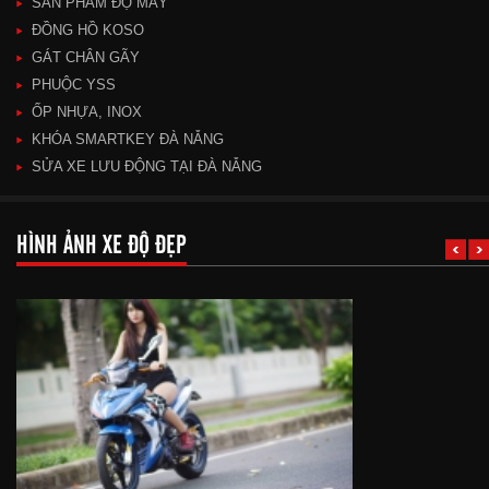
SẢN PHẨM ĐỘ MÁY
ĐỒNG HỒ KOSO
GÁT CHÂN GÃY
PHUỘC YSS
ỐP NHỰA, INOX
KHÓA SMARTKEY ĐÀ NẴNG
SỬA XE LƯU ĐỘNG TẠI ĐÀ NẴNG
HÌNH ẢNH XE ĐỘ ĐẸP