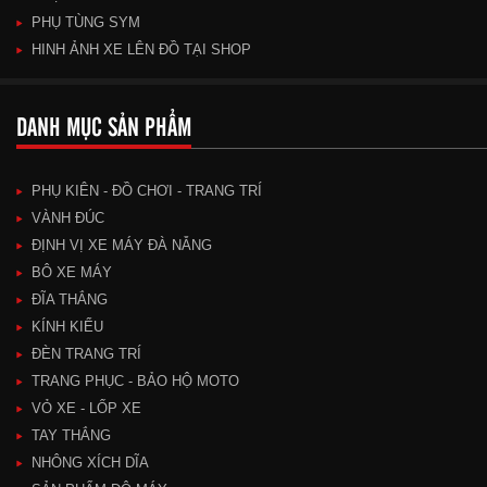
PHỤ TÙNG SYM
HINH ẢNH XE LÊN ĐỒ TẠI SHOP
DANH MỤC SẢN PHẨM
PHỤ KIÊN - ĐỒ CHƠI - TRANG TRÍ
VÀNH ĐÚC
ĐỊNH VỊ XE MÁY ĐÀ NẴNG
BÔ XE MÁY
ĐĨA THẮNG
KÍNH KIỂU
ĐÈN TRANG TRÍ
TRANG PHỤC - BẢO HỘ MOTO
VỎ XE - LỐP XE
TAY THẮNG
NHÔNG XÍCH DĨA