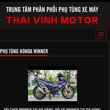
Toggle
naviga
PHỤ TÙNG HONDA WINNER
ĐỒ CHƠI WINNER TẠI ĐÀ NẴNG, ĐỘ XE WINNER TẠI ĐÀ NẴNG