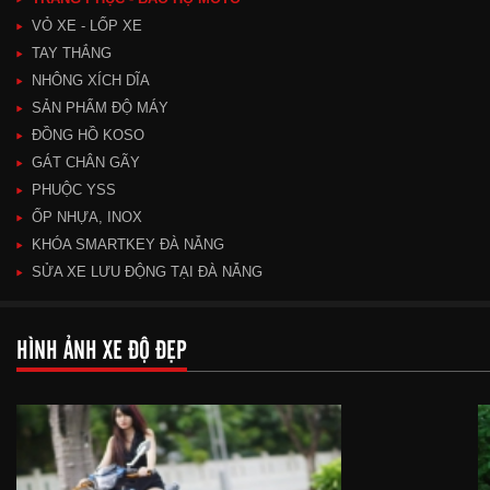
VỎ XE - LỐP XE
TAY THẮNG
NHÔNG XÍCH DĨA
SẢN PHẨM ĐỘ MÁY
ĐỒNG HỒ KOSO
GÁT CHÂN GÃY
PHUỘC YSS
ỐP NHỰA, INOX
KHÓA SMARTKEY ĐÀ NẴNG
SỬA XE LƯU ĐỘNG TẠI ĐÀ NẴNG
HÌNH ẢNH XE ĐỘ ĐẸP