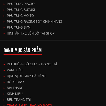
PHỤ TÙNG PIAGIO
PHỤ TÙNG SUZUKI
PHỤ TÙNG MÔ TÔ
PHỤ TÙNG RACINGBOY CHÍNH HÃNG
PHỤ TÙNG SYM
HINH ẢNH XE LÊN ĐỒ TẠI SHOP
DANH MỤC SẢN PHẨM
PHỤ KIÊN - ĐỒ CHƠI - TRANG TRÍ
VÀNH ĐÚC
ĐỊNH VỊ XE MÁY ĐÀ NẴNG
BÔ XE MÁY
ĐĨA THẮNG
KÍNH KIỂU
ĐÈN TRANG TRÍ
TRANG PHỤC - BẢO HỘ MOTO