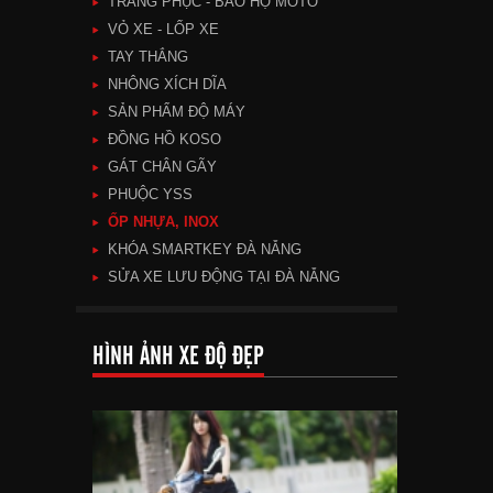
TRANG PHỤC - BẢO HỘ MOTO
VỎ XE - LỐP XE
TAY THẮNG
NHÔNG XÍCH DĨA
SẢN PHẨM ĐỘ MÁY
ĐỒNG HỒ KOSO
GÁT CHÂN GÃY
PHUỘC YSS
ỐP NHỰA, INOX
KHÓA SMARTKEY ĐÀ NẴNG
SỬA XE LƯU ĐỘNG TẠI ĐÀ NẴNG
HÌNH ẢNH XE ĐỘ ĐẸP