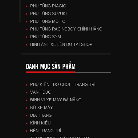
PHỤ TÙNG PIAGIO
PHỤ TÙNG SUZUKI
PHỤ TÙNG MÔ TÔ
PHỤ TÙNG RACINGBOY CHÍNH HÃNG
PHỤ TÙNG SYM
HINH ẢNH XE LÊN ĐỒ TẠI SHOP
DANH MỤC SẢN PHẨM
PHỤ KIÊN - ĐỒ CHƠI - TRANG TRÍ
VÀNH ĐÚC
ĐỊNH VỊ XE MÁY ĐÀ NẴNG
BÔ XE MÁY
ĐĨA THẮNG
KÍNH KIỂU
ĐÈN TRANG TRÍ