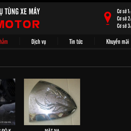
Cơ sở 1
Cơ sở 2
Cơ sở 3
phẩm
Dịch vụ
Tin tức
Khuyến mãi
BỘ ỐP BÔ SH VN 2012 ĐỘ KIỂU SH NHẬP KHẨU
MẶT NẠ