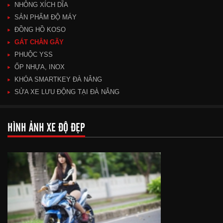
NHÔNG XÍCH DĨA
SẢN PHẨM ĐỘ MÁY
ĐỒNG HỒ KOSO
GÁT CHÂN GÃY
PHUỘC YSS
ỐP NHỰA, INOX
KHÓA SMARTKEY ĐÀ NẴNG
SỬA XE LƯU ĐỘNG TẠI ĐÀ NẴNG
HÌNH ẢNH XE ĐỘ ĐẸP