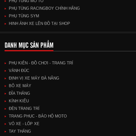
PHỤ TÙNG MÔ TÔ
PHỤ TÙNG RACINGBOY CHÍNH HÃNG
PHỤ TÙNG SYM
HINH ẢNH XE LÊN ĐỒ TẠI SHOP
DANH MỤC SẢN PHẨM
PHỤ KIÊN - ĐỒ CHƠI - TRANG TRÍ
VÀNH ĐÚC
ĐỊNH VỊ XE MÁY ĐÀ NẴNG
BÔ XE MÁY
ĐĨA THẮNG
KÍNH KIỂU
ĐÈN TRANG TRÍ
TRANG PHỤC - BẢO HỘ MOTO
VỎ XE - LỐP XE
TAY THẮNG