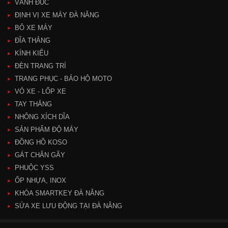
VÀNH ĐÚC
ĐỊNH VỊ XE MÁY ĐÀ NẴNG
BÔ XE MÁY
ĐĨA THẮNG
KÍNH KIỂU
ĐÈN TRANG TRÍ
TRANG PHỤC - BẢO HỘ MOTO
VỎ XE - LỐP XE
TAY THẮNG
NHÔNG XÍCH DĨA
SẢN PHẨM ĐỘ MÁY
ĐỒNG HỒ KOSO
GÁT CHÂN GÃY
PHUỘC YSS
ỐP NHỰA, INOX
KHÓA SMARTKEY ĐÀ NẴNG
SỬA XE LƯU ĐỘNG TẠI ĐÀ NẴNG